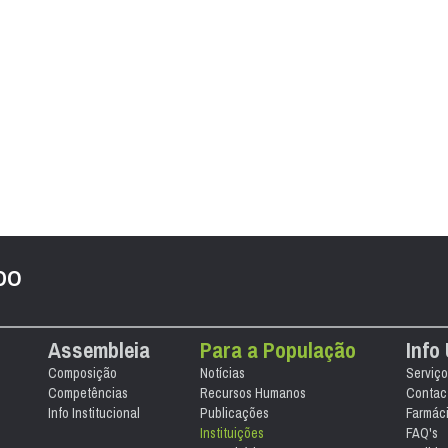
 DO
Assembleia
Para a População
Info 
Composição
Notícias
Serviço
Competências
Recursos Humanos
Contact
Info Institucional
Publicações
Farmác
Instituições
FAQ's