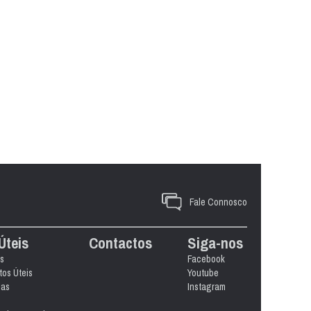
Fale Connosco
Úteis
Contactos
Siga-nos
s
Facebook
os Úteis
Youtube
ias
Instagram